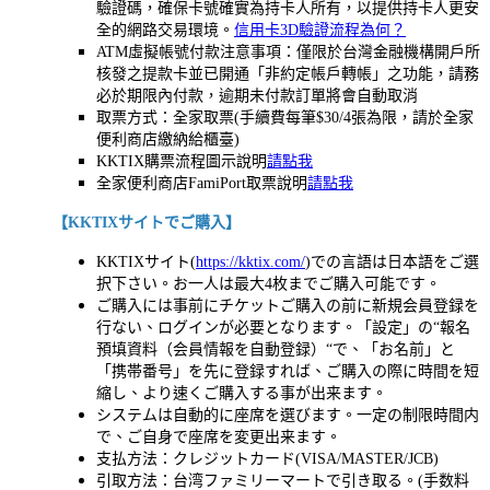
驗證碼，確保卡號確實為持卡人所有，以提供持卡人更安
全的網路交易環境。
信用卡3D驗證流程為何？
ATM虛擬帳號付款注意事項：僅限於台灣金融機構開戶所
核發之提款卡並已開通「非約定帳戶轉帳」之功能，請務
必於期限內付款，逾期未付款訂單將會自動取消
取票方式：全家取票(手續費每筆$30/4張為限，請於全家
便利商店繳納給櫃臺)
KKTIX購票流程圖示說明
請點我
全家便利商店FamiPort取票說明
請點我
【
KKTIX
サイトでご購入】
KKTIXサイト(
https://kktix.com/
)での言語は日本語をご選
択下さい。
お一人は最大4枚までご購入可能です。
ご購入には事前にチケットご購入の前に新規会員登録を
行ない、ログインが必要となります。「設定」の“報名
預填資料（会員情報を自動登録）“で、「お名前」と
「携帯番号」を先に登録すれば、ご購入の際に時間を短
縮し、より速くご購入する事が出来ます。
システムは自動的に座席を選びます。一定の制限時間内
で、ご自身で座席を変更出来ます。
支払方法：クレジットカード(VISA/MASTER/JCB)
引取方法：台湾ファミリーマートで引き取る。(手数料