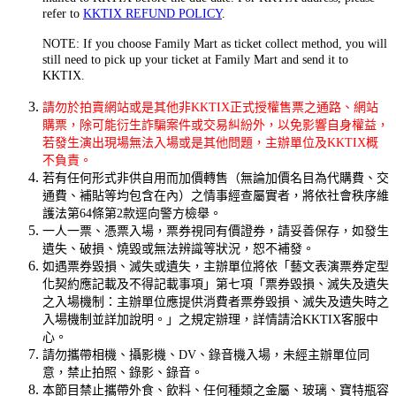
refer to
KKTIX REFUND POLICY
.
NOTE: If you choose Family Mart as ticket collect method, you will
still need to pick up your ticket at Family Mart and send it to
KKTIX.
請勿於拍賣網站或是其他非KKTIX正式授權售票之通路、網站
購票，除可能衍生詐騙案件或交易糾紛外，以免影響自身權益，
若發生演出現場無法入場或是其他問題，主辦單位及KKTIX概
不負責。
若有任何形式非供自用而加價轉售（無論加價名目為代購費、交
通費、補貼等均包含在內）之情事經查屬實者，將依社會秩序維
護法第64條第2款逕向警方檢舉。
一人一票、憑票入場，票券視同有價證券，請妥善保存，如發生
遺失、破損、燒毀或無法辨識等狀況，恕不補發。
如遇票券毀損、滅失或遺失，主辦單位將依「藝文表演票券定型
化契約應記載及不得記載事項」第七項「票券毀損、滅失及遺失
之入場機制：主辦單位應提供消費者票券毀損、滅失及遺失時之
入場機制並詳加說明。」之規定辦理，詳情請洽KKTIX客服中
心。
請勿攜帶相機、攝影機、DV、錄音機入場，未經主辦單位同
意，禁止拍照、錄影、錄音。
本節目禁止攜帶外食、飲料、任何種類之金屬、玻璃、寶特瓶容