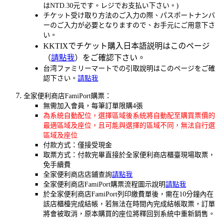
はNTD.30元です。レジでお支払い下さい。)
チケット受け取り方法のご入力の際、パスポートナンバ
ーのご入力が必要となりますので、お手元にご用意下さ
い。
KKTIXでチケット購入日本語説明はこのページ
（
請點我
）をご確認下さい。
台湾ファミリーマートでの引取說明はこのページをご確
認下さい。
請點我
全家便利商店FamiPort購票：
無需加入會員，每筆訂單限購4張
為系統自動配位，選擇區域後系統將自動配至購買票價的
最適區域及座位，且可能與選擇的區域不同，無法自行選
區域及座位
付款方式：僅接受現金
取票方式：付款完畢直接於全家便利商店櫃臺現場取票，
免手續費
全家便利商店店鋪查詢
請點我
全家便利商店FamiPort購票流程圖示說明
請點我
於全家便利商店FamiPort列印繳費單後，需在10分鐘內在
該店櫃檯完成結帳，若無法在時間內完成結帳取票，訂單
將會被取消，原本購買的座位將釋回到系統中重新銷售。