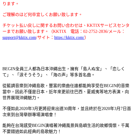
ります。
ご理解のほど何卒宜しくお願い致します。
チケット払い戻しに関するお問い合わせは、KKTIXサービスセンタ
ーまでお願い致します。（KKTIX 電話：02-2752-2836/メール：
support@kktix.com
/サイト：
https://kktix.com/
）
BEGIN全員三人都為日本沖繩出生，擁有「島人ぬ宝」、「恋しく
て」、「涙そうそう」、「海の声」等多首名曲。
從藍調音樂到沖繩島歌，豐富的樂曲任誰都能夠享受在BEGIN的音樂
當中，因此不僅是日本，近年來更前往巴西、夏威夷等地方表演，向
世界展現沖繩魅力。
不僅如此2020年3月更將迎來出道30周年，並且終於在2020年3月7日首
次來到台灣舉辦專場演唱會！
能夠在台灣感受BEGIN演唱著沖繩風景與島嶼生活的故鄉情懷，千萬
不要錯過如此經典的島歌魅力！