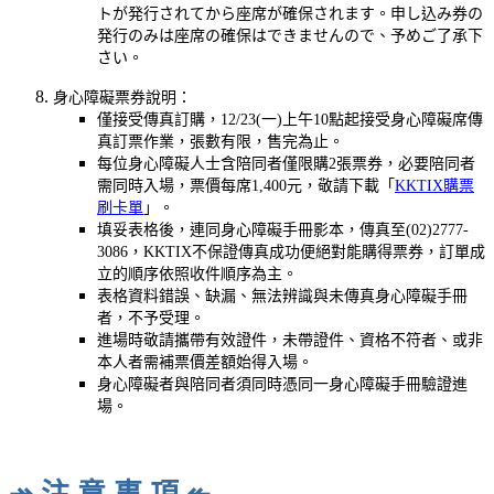
トが発行されてから座席が確保されます。申し込み券の
発行のみは座席の確保はできませんので、予めご了承下
さい。
身心障礙票券說明：
僅接受傳真訂購，12/23(一)上午10點起接受身心障礙席傳
真訂票作業，張數有限，售完為止。
每位身心障礙人士含陪同者僅限購2張票券，必要陪同者
需同時入場，票價每席1,400元，敬請下載「
KKTIX購票
刷卡單
」。
填妥表格後，連同身心障礙手冊影本，傳真至(02)2777-
3086，KKTIX不保證傳真成功便絕對能購得票券，訂單成
立的順序依照收件順序為主。
表格資料錯誤、缺漏、無法辨識與未傳真身心障礙手冊
者，不予受理。
進場時敬請攜帶有效證件，未帶證件、資格不符者、或非
本人者需補票價差額始得入場。
身心障礙者與陪同者須同時憑同一身心障礙手冊驗證進
場。