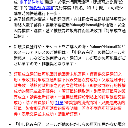
成"
電子郵件地址
"驗證，以便進行購票流程，建議可於會員"設
定"中的"
報名預填資料
"先行存檔「姓名」和「手機」，可減少
購票時間快速進行下一步。
為了確保您的權益，強烈建議您，在註冊會員或是結帳時填寫的
聯絡人電子郵件，盡量不要使用Yahoo或Hotmail郵件信箱，以免
因為擋信、漏信，甚至被視為垃圾郵件而無法收到『訂單成立通
知信』。
新規会員登録や、チケットをご購入の際、YahooやHotmailなど
のメールアドレスのご使用は、「申込み完了」の通知メールを
迷惑メールなどと誤判断され、通知メールが届かぬ可能性がご
ざいますので、非推奨となります。
訂單成立通知信可能因其他因素未能寄達，僅提供交易通知之
用，未收到訂單成立通知信不代表交易沒有成功，又或是刷卡付
款失敗，請於付款期限之內再次嘗試刷卡（即便收到銀行的授權
成功的簡訊或電子郵件），若訂單逾期取消，則表示訂單真的沒
有成立，請再重新訂購。一旦無法確認於網站上的訂單是否交易
成功，請至會員帳戶的"
訂單
"查詢您的消費資料，只要是成功的
訂單，皆會顯示您所消費的票券明細，若查不到您所訂購的票
券，表示交易並未成功，請重新訂票。
「申し込み完了」メールが他の何かしらの原因で届かない場合