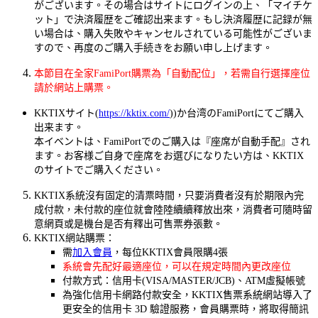
がございます。その場合はサイトにログインの上、「マイチケ
ット」で決済履歴をご確認出来ます。もし決済履歴に記録が無
い場合は、購入失敗やキャンセルされている可能性がございま
すので、再度のご購入手続きをお願い申し上げます。
本節目在全家FamiPort購票為「自動配位」，若需自行選擇座位
請於網站上購票。
KKTIXサイト(
https://kktix.com/
))か台湾のFamiPortにてご購入
出来ます。
本イベントは、FamiPortでのご購入は『座席が自動手配』され
ます。お客様ご自身で座席をお選びになりたい方は、KKTIX
のサイトでご購入ください。
KKTIX系統沒有固定的清票時間，只要消費者沒有於期限內完
成付款，未付款的座位就會陸陸續續釋放出來，消費者可隨時留
意網頁或是機台是否有釋出可售票券張數。
KKTIX網站購票：
需
加入會員
，每位KKTIX會員限購4張
系統會先配好最適座位，可以在規定時間內更改座位
付款方式：信用卡(VISA/MASTER/JCB)、ATM虛擬帳號
為強化信用卡網路付款安全，KKTIX售票系統網站導入了
更安全的信用卡 3D 驗證服務，會員購票時，將取得簡訊