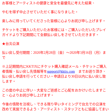
お客様とアーティストの健康と安全を最優先に考えた結果、
やむを得ず中止させていただく事になりました。
楽しみに待っていてくださった皆様に心よりお詫び申し上げます。
チケットをご購入いただいたお客様には、ご購入いただいたプレイ
ガイドより下記期間にて全額払い戻しをさせていただきます。
★台北公演
払い戻し受付期間：2020年2月28日（金）～2020年3月16日（月）ま
で
※上記期間内にKKTIXにチケット購入確認メール、チケットご購入
者情報、払い戻し先情報等を
support@kktix.com
までお送り頂き、
払い戻し申請を行ってください。申請日より30日以内に払い戻し致
します。
この度の中止に伴い、大変なご迷惑とご心配をおかけいたしますこ
と、心よりお詫び申し上げます。
今後の情勢を注視し、できる限り早いタイミングで台北での公演を
改めて実施できるよう、アーティスト、スタッフともに協議してまい