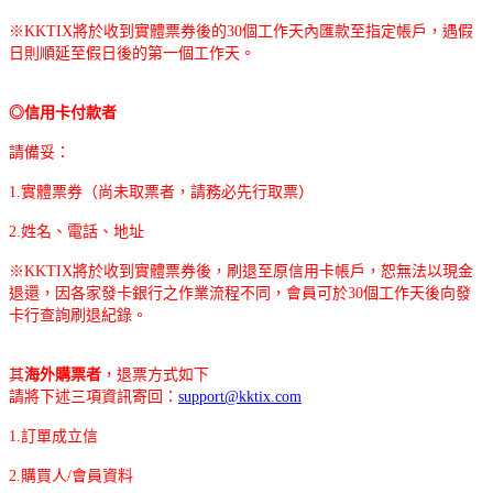
※KKTIX將於收到實體票券後的30個工作天內匯款至指定帳戶，遇假
日則順延至假日後的第一個工作天。
◎信用卡付款者
請備妥：
1.實體票券（尚未取票者，請務必先行取票）
2.姓名、電話、地址
※KKTIX將於收到實體票券後，刷退至原信用卡帳戶，恕無法以現金
退還，因各家發卡銀行之作業流程不同，會員可於30個工作天後向發
卡行查詢刷退紀錄。
其
海外購票者
，退票方式如下
請將下述三項資訊寄回：
support@kktix.com
1.訂單成立信
2.購買人/會員資料