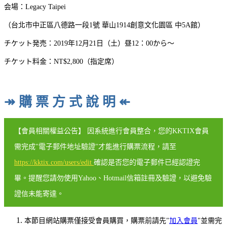
会場：Legacy Taipei
（台北市中正區八德路一段1號 華山1914創意文化園區 中5A館）
チケット発売：2019年12月21日（土）昼12：00から～
チケット料金：NT$2,800（指定席）
↠ 購 票 方 式 說 明 ↞
【會員相關權益公告】 因系統進行會員整合，您的KKTIX會員
需完成"電子郵件地址驗證"才能進行購票流程，請至
https://kktix.com/users/edit
確認是否您的電子郵件已經認證完
畢。提醒您請勿使用Yahoo、Hotmail信箱註冊及驗證，以避免驗
證信未能寄達。
本節目網站購票僅接受會員購買，購票前請先"
加入會員
"並需完