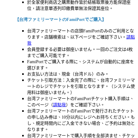
於全家便利商店之購票動作皆於結帳取票後方能保證座
位，請注意單憑列印繳費單無法保證其座位。
【
台湾ファミリーマートの
FamiPort
でご購入】
台湾ファミリーマートの店頭FamiPortのみのご利用とな
ります。店舗検索は、以下ページをご確認下さい。
請點
我
会員登録する必要は御座いません。一回のご注文は4枚
までご購入可能です。
FamiPortでご購入する際に、システムが自動的に座席を
選びます。
お支払い方法は、現金（台湾ドル）のみ。
チケット引取方法：入金完了の際に、台湾ファミリーマ
ートのレジでチケットを引取となります。（システム使
用料は御座いません。）
台湾ファミリーマートのFamiPortチケット購入手順は、
このページ（
請點我
）をご確認下さい。
台湾ファミリーマートのFamiPortで発行されたチケット
の申し込み券は、10分以内にレジへお持ちください。も
し、規定時間内にご入金できない場合、ご予約は無効と
なります。
台湾ファミリーマートで購入手順を全部済ませ、チケッ