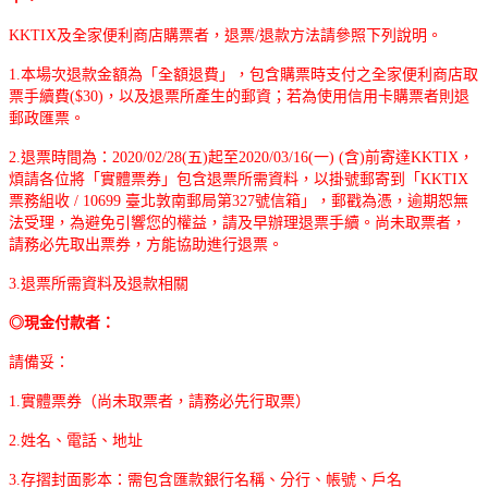
KKTIX
及全家便利商店購票者，退票/退款方法請參照下列說明。
1.本場次退款金額為「全額退費」，包含購票時支付之全家便利商店取
票手續費($30)，以及退票所產生的郵資；若為使用信用卡購票者則退
郵政匯票。
2.
退票時間為：
2020/02/
28
(
五
)
起至
2020/03/16(
一
) (
含
)
前寄達
KKTIX
，
煩請各位將「實體票券」包含退票所需資料，以掛號郵寄到「KKTIX
票務組收 / 10699 臺北敦南郵局第327號信箱」，郵戳為憑，逾期恕無
法受理，為避免引響您的權益，請及早辦理退票手續。尚未取票者，
請務必先取出票券，方能協助進行退票。
3.退票所需資料及退款相關
◎現金付款者：
請備妥：
1.實體票券（尚未取票者，請務必先行取票）
2.姓名、電話、地址
3.存摺封面影本：需包含匯款銀行名稱、分行、帳號、戶名