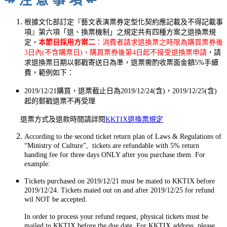
↠ 注 意 事 項 ↞
根據文化部訂定『藝文表演票券定型化契約應記載及不得記載事
項』第六項「退、換票機制」之規定共有四種方案之退換票規
定，
本節目採用方案二
：消費者請求退換票之時限為購買票券後
3日內(不含購票日)，購買票券後第4日起不接受退換票申請
，請
求退換票日期以郵戳寄送日為準，退票需酌收票面金額5%手續
費，範例如下：
2019/12/21購買，退票截止日為2019/12/24(含)，2019/12/25(含)
起的郵戳退票不再受理
退票方式及退款時間請詳閱
KKTIX退換票規定
According to the second ticket return plan of Laws & Regulations of
“Ministry of Culture”, tickets are refundable with 5% return
handing fee for three days ONLY after you purchase them. For
example:
Tickets purchased on 2019/12/21 must be maied to KKTIX before
2019/12/24. Tickets maied out on and after 2019/12/25 for refund
wil NOT be accepted.
In order to process your refund request, physical tickets must be
mailed to KKTIX before the due date. For KKTIX address, please