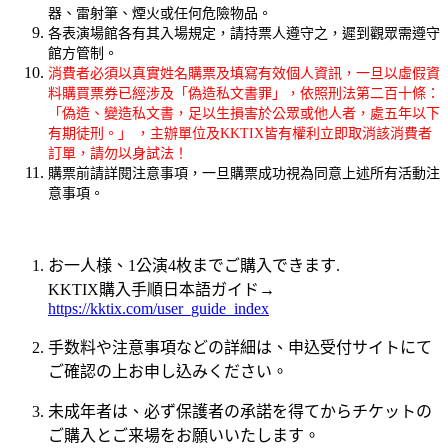
器、雷射筆、煙火或任何危險物品。
各表演場館各有其入場規定，請持票人遵守之，遲到觀眾需遵守
館方管制。
消費者必須以真實姓名購票及填寫有效個人資訊，一旦以虛假資
料購買票券已經涉及「偽造私文書罪」，依照刑法第二百十條：
「偽造、變造私文書，足以生損害於公眾或他人者，處五年以下
有期徒刑。」 ，主辦單位及KKTIX皆有權利立即取消該消費者
訂單，請勿以身試法！
購票前請詳閱注意事項，一旦購票成功視為同意上述所有活動注
意事項。
お一人様、1公演4枚までご購入できます.
KKTIX購入手順日本語ガイド→
https://kktix.com/user_guide_index
手数料や注意事項などの詳細は、申込受付サイトにて
ご確認の上お申し込みください。
未成年者は、必ず保護者の承諾を得てからチケットの
ご購入とご来場をお願いいたします。