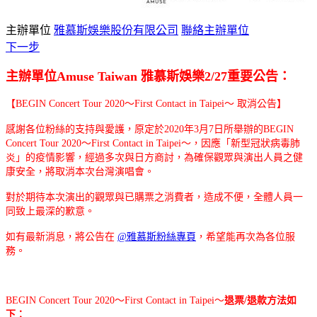
主辦單位
雅慕斯娛樂股份有限公司
聯絡主辦單位
下一步
主辦單位Amuse Taiwan 雅慕斯娛樂2/27重要公告：
【
BEGIN Concert Tour 2020
～
First Contact in Taipei
～
取消公告】
感謝各位粉絲的支持與愛護，原定於2020年3月7日所舉辦的
BEGIN
Concert Tour 2020
～
First Contact in Taipei
～
，因應「新型冠狀病毒肺
炎」的疫情影響，經過多次與日方商討，為確保觀眾與演出人員之健
康安全，將取消本次台灣演唱會。
對於期待本次演出的觀眾與已購票之消費者，造成不便，全體人員一
同致上最深的歉意。
如有最新消息，將公告在
@雅慕斯粉絲專頁
，希望能再次為各位服
務。
BEGIN Concert Tour 2020
～
First Contact in Taipei
～
退票
/
退款方法如
下：