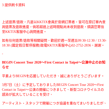
3.提供刷卡資料
上述退票/退款，凡是以KKTIX會員於官網訂票者，皆可在原訂單內查
詢退票及退款進度，倘若超過上述時間點尚未收到退款，煩請您寄信
至KKTIX客服中心詢問進度。
如有任何退票/退款等相關疑問，歡迎於週一至週五09:30-12:30 / 13:30-
18:30 (國定假日暫停服務)致電KKTIX客服中心02-2752-2836，謝謝。
-
BEGIN Concert Tour 2020
～First Contact in Taipei～
公演中止のお知
らせ
平素よりBEGINを応援していただき、誠にありがとうございます。
3月7日（土）に予定しておりました
BEGIN Concert Tour 2020
～First
Contact in Taipei～
公演の開催につきまして、新型コロナウイルスの
感染が拡大していることを受け、
アーティスト・スタッフで開催につき協議を重ねてまいりましたが、